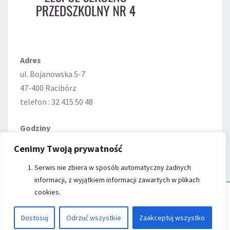
Adres
ul. Bojanowska 5-7
47-400 Racibórz
telefon : 32 415 50 48
Godziny
Poniedziałek—Piątek
Cenimy Twoją prywatność
7:00–15:00
Serwis nie zbiera w sposób automatyczny żadnych
informacji, z wyjątkiem informacji zawartych w plikach
cookies.
Cookie Control
- Witryna ZSP nr 4 w Raciborzu wykorzystuje cookies do
przechowywania informacji na Twoim komputerze.
Kliknij przycisk
Akceptuj Cookies
, aby zaakceptować Cookies.
Czytaj więcej...
© 2026
|
Proudly Powered by
WordPress
|
Theme:
Nisarg
Dostosuj
Odrzuć wszystkie
Zaakceptuj wszystko
AKCEPTUJĘ