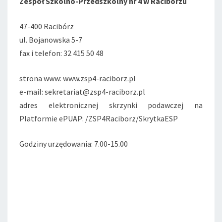
Zespół Szkolno-Przedszkolny nr 4 w Raciborzu
47-400 Racibórz
ul. Bojanowska 5-7
fax i telefon: 32 415 50 48
strona www: www.zsp4-raciborz.pl
e-mail: sekretariat@zsp4-raciborz.pl
adres elektronicznej skrzynki podawczej na
Platformie ePUAP: /ZSP4Raciborz/SkrytkaESP
Godziny urzędowania: 7.00-15.00