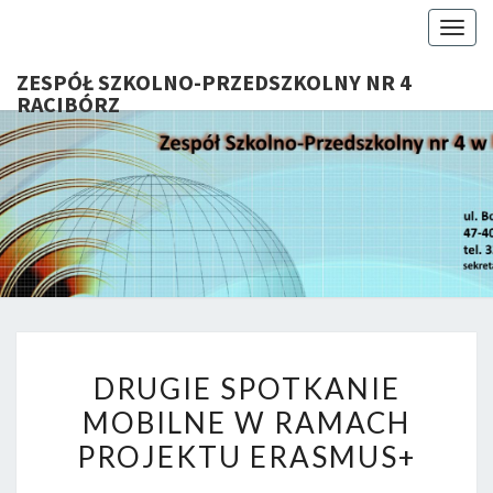
Toggl
ZESPÓŁ SZKOLNO-PRZEDSZKOLNY NR 4
RACIBÓRZ
ZESP
Serdecznie
Witamy Na
Stronie
SZKOL
Internetowej
ZSP Nr 4 W
PRZEDSZ
Raciborzu
NR 
DRUGIE
RACIB
DRUGIE SPOTKANIE
SPOTKANIE
MOBILNE W RAMACH
MOBILNE
PROJEKTU ERASMUS+
W
RAMACH