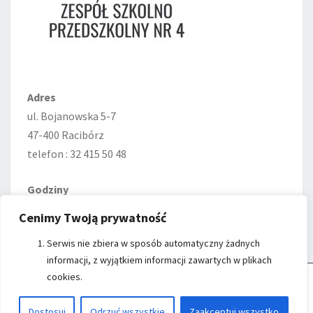
Adres
ul. Bojanowska 5-7
47-400 Racibórz
telefon : 32 415 50 48
Godziny
Poniedziałek—Piątek
Cenimy Twoją prywatność
7:00–15:00
Serwis nie zbiera w sposób automatyczny żadnych
informacji, z wyjątkiem informacji zawartych w plikach
cookies.
Cookie Control
- Witryna ZSP nr 4 w Raciborzu wykorzystuje cookies do
przechowywania informacji na Twoim komputerze.
Kliknij przycisk
Akceptuj Cookies
, aby zaakceptować Cookies.
Czytaj więcej...
© 2026
|
Proudly Powered by
WordPress
|
Theme:
Nisarg
Dostosuj
Odrzuć wszystkie
Zaakceptuj wszystko