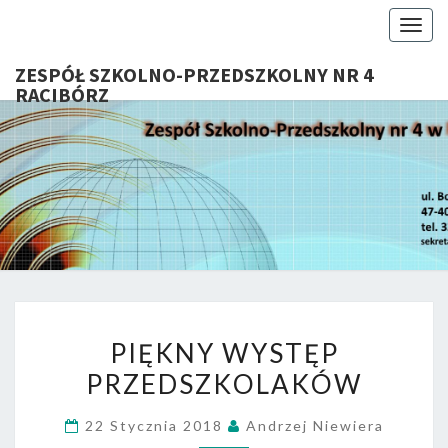
Togg
navig
ZESPÓŁ SZKOLNO-PRZEDSZKOLNY NR 4
RACIBÓRZ
ZESP
Serdecznie
Witamy Na
Stronie
SZKOL
Internetowej
ZSP Nr 4 W
PRZEDSZ
Raciborzu
NR 
PIĘKNY
RACIB
PIĘKNY WYSTĘP
WYSTĘP
PRZEDSZKOLAKÓW
PRZEDSZKOLAKÓW
22 Stycznia 2018
Andrzej Niewiera