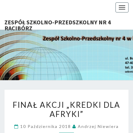
Togg
navig
ZESPÓŁ SZKOLNO-PRZEDSZKOLNY NR 4
RACIBÓRZ
ZESP
Serdecznie
Witamy Na
Stronie
SZKOL
Internetowej
ZSP Nr 4 W
PRZEDSZ
Raciborzu
NR 
FINAŁ
RACIB
FINAŁ AKCJI „KREDKI DLA
AKCJI
AFRYKI”
„KREDKI
DLA
10 Października 2018
Andrzej Niewiera
AFRYKI”