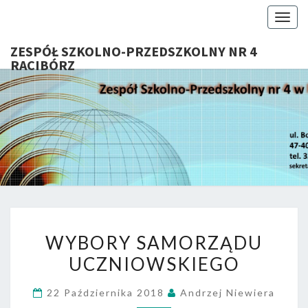
Togg
navig
ZESPÓŁ SZKOLNO-PRZEDSZKOLNY NR 4
RACIBÓRZ
ZESP
Serdecznie
Witamy Na
Stronie
SZKOL
Internetowej
ZSP Nr 4 W
PRZEDSZ
Raciborzu
NR 
WYBORY
RACIB
WYBORY SAMORZĄDU
SAMORZĄDU
UCZNIOWSKIEGO
UCZNIOWSKIEGO
22 Października 2018
Andrzej Niewiera