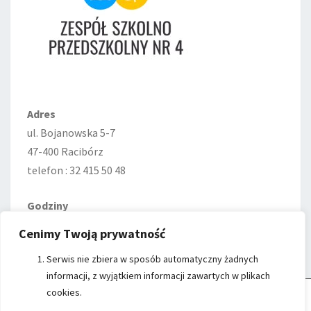
Adres
ul. Bojanowska 5-7
47-400 Racibórz
telefon : 32 415 50 48
Godziny
Poniedziałek—Piątek
Cenimy Twoją prywatność
7:00–15:00
Serwis nie zbiera w sposób automatyczny żadnych
informacji, z wyjątkiem informacji zawartych w plikach
cookies.
Cookie Control
- Witryna ZSP nr 4 w Raciborzu wykorzystuje cookies do
przechowywania informacji na Twoim komputerze.