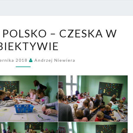
PRZE
NR 4
INTEGRACJA
 POLSKO – CZESKA W
POLSKO
BIEKTYWIE
–
CZESKA
W
iernika 2018
Andrzej Niewiera
OBIEKTYWIE