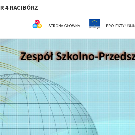
R 4 RACIBÓRZ
STRONA GŁÓWNA
PROJEKTY UNIJ
Z
Serdecznie
Witamy Na
Stronie
Internetowej
SZ
ZSP Nr 4 W
Raciborzu