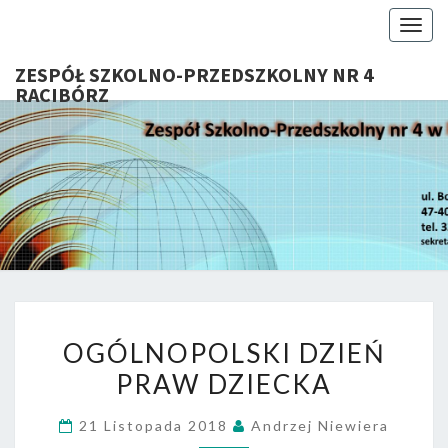
Togg
navig
ZESPÓŁ SZKOLNO-PRZEDSZKOLNY NR 4
RACIBÓRZ
ZESP
Serdecznie
Witamy Na
Stronie
SZKOL
Internetowej
ZSP Nr 4 W
PRZEDSZ
Raciborzu
NR 
OGÓLNOPOLSKI
RACIB
OGÓLNOPOLSKI DZIEŃ
DZIEŃ
PRAW DZIECKA
PRAW
DZIECKA
21 Listopada 2018
Andrzej Niewiera