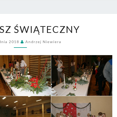
PRZE
NR 4
KIERMASZ
SZ ŚWIĄTECZNY
ŚWIĄTECZNY
dnia 2018
Andrzej Niewiera