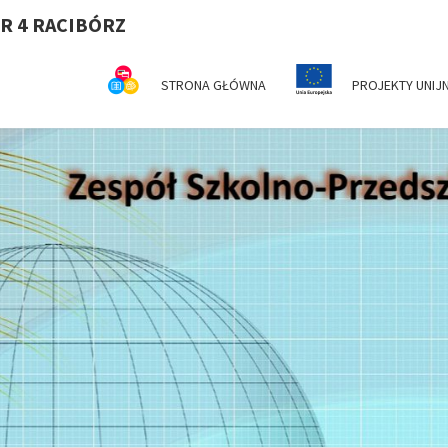
R 4 RACIBÓRZ
STRONA GŁÓWNA
PROJEKTY UNIJ
Z
Serdecznie
Witamy Na
Stronie
Internetowej
SZ
ZSP Nr 4 W
Raciborzu