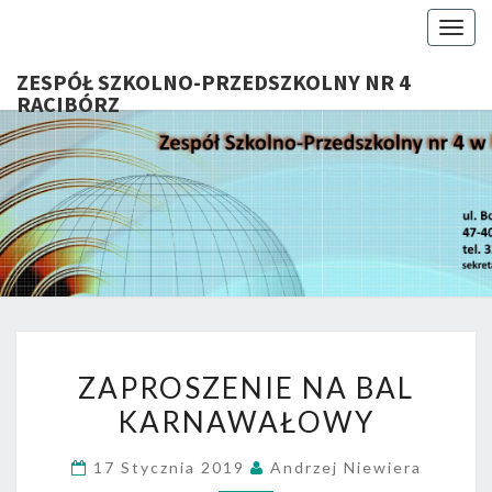
Togg
navig
ZESPÓŁ SZKOLNO-PRZEDSZKOLNY NR 4
RACIBÓRZ
ZESP
Serdecznie
Witamy Na
Stronie
SZKOL
Internetowej
ZSP Nr 4 W
PRZEDSZ
Raciborzu
NR 
ZAPROSZENIE
RACIB
ZAPROSZENIE NA BAL
NA
KARNAWAŁOWY
BAL
KARNAWAŁOWY
17 Stycznia 2019
Andrzej Niewiera