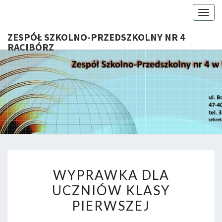
Togg
navig
ZESPÓŁ SZKOLNO-PRZEDSZKOLNY NR 4
RACIBÓRZ
ZESP
Serdecznie
Witamy Na
Stronie
SZKOL
Internetowej
ZSP Nr 4 W
PRZEDSZ
Raciborzu
NR 
WYPRAWKA
RACIB
WYPRAWKA DLA
DLA
UCZNIÓW KLASY
UCZNIÓW
PIERWSZEJ
KLASY
PIERWSZEJ