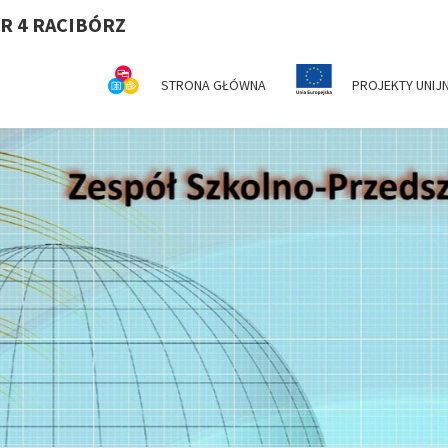
R 4 RACIBÓRZ
STRONA GŁÓWNA
PROJEKTY UNIJ
Z
Serdecznie
Witamy Na
Stronie
Internetowej
SZ
ZSP Nr 4 W
Raciborzu