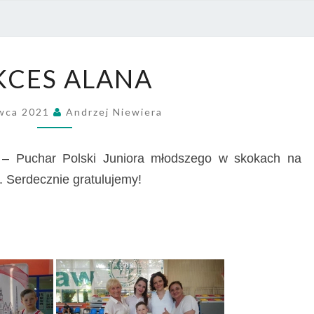
PRZE
NR 4
SUKCES
KCES ALANA
ALANA
wca 2021
Andrzej Niewiera
4 – Puchar Polski Juniora młodszego w skokach na
j. Serdecznie gratulujemy!