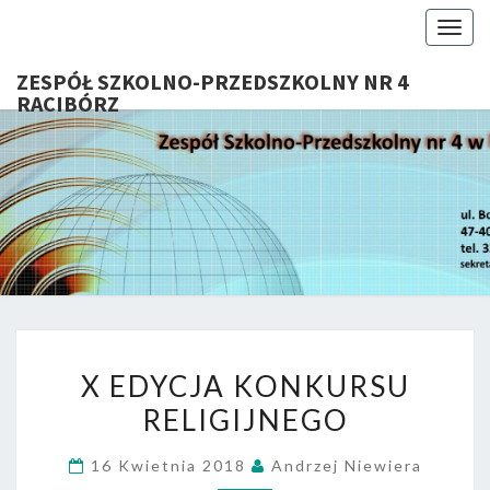
Togg
navig
ZESPÓŁ SZKOLNO-PRZEDSZKOLNY NR 4
RACIBÓRZ
ZESP
Serdecznie
Witamy Na
Stronie
SZKOL
Internetowej
ZSP Nr 4 W
PRZEDSZ
Raciborzu
NR 
X
RACIB
X EDYCJA KONKURSU
EDYCJA
RELIGIJNEGO
KONKURSU
RELIGIJNEGO
16 Kwietnia 2018
Andrzej Niewiera