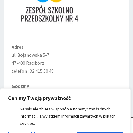
Adres
ul. Bojanowska 5-7
47-400 Racibórz
telefon : 32 415 50 48
Godziny
Poniedziałek—Piątek
Cenimy Twoją prywatność
7:00–15:00
Serwis nie zbiera w sposób automatyczny żadnych
informacji, z wyjątkiem informacji zawartych w plikach
cookies.
Cookie Control
- Witryna ZSP nr 4 w Raciborzu wykorzystuje cookies do
przechowywania informacji na Twoim komputerze.
Kliknij przycisk
Akceptuj Cookies
, aby zaakceptować Cookies.
Czytaj więcej...