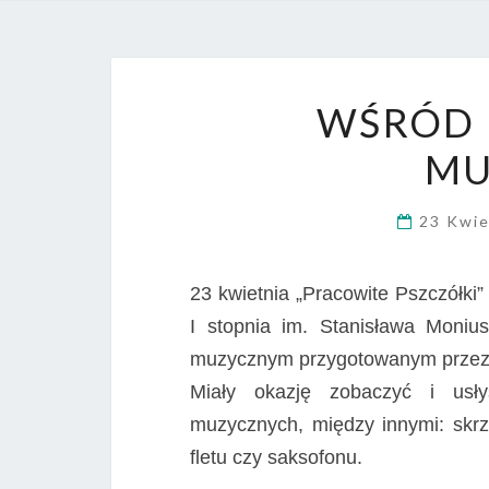
WŚRÓD 
MU
23 Kwi
23 kwietnia „Pracowite Pszczółki”
I stopnia im. Stanisława Monius
muzycznym przygotowanym przez u
Miały okazję zobaczyć i usł
muzycznych, między innymi: skrzyp
fletu czy saksofonu.