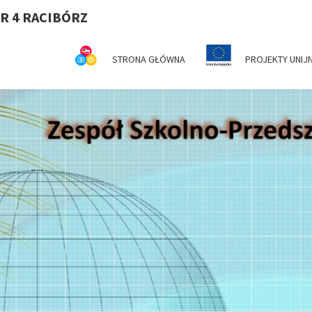
R 4 RACIBÓRZ
STRONA GŁÓWNA
PROJEKTY UNIJ
Z
Serdecznie
Witamy Na
Stronie
Internetowej
SZ
ZSP Nr 4 W
Raciborzu