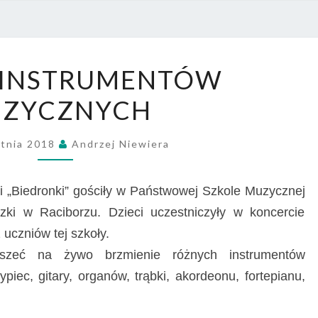
PRZE
NR 4
WŚRÓD
INSTRUMENTÓW
INSTRUMENTÓW
ZYCZNYCH
MUZYCZNYCH
etnia 2018
Andrzej Niewiera
 i „Biedronki” gościły w Państwowej Szkole Muzycznej
zki w Raciborzu. Dzieci uczestniczyły w koncercie
czniów tej szkoły.
yszeć na żywo brzmienie różnych instrumentów
iec, gitary, organów, trąbki, akordeonu, fortepianu,