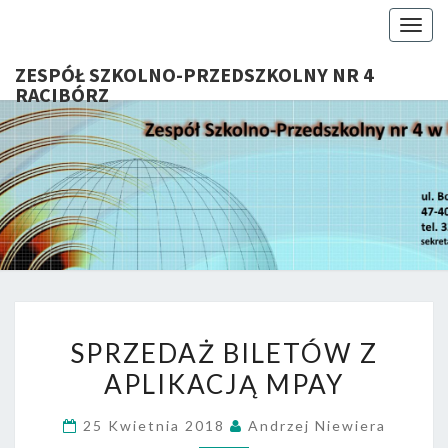
Togg
navig
ZESPÓŁ SZKOLNO-PRZEDSZKOLNY NR 4
RACIBÓRZ
ZESP
Serdecznie
Witamy Na
Stronie
SZKOL
Internetowej
ZSP Nr 4 W
PRZEDSZ
Raciborzu
NR 
SPRZEDAŻ
RACIB
SPRZEDAŻ BILETÓW Z
BILETÓW
APLIKACJĄ MPAY
Z
APLIKACJĄ
25 Kwietnia 2018
Andrzej Niewiera
MPAY