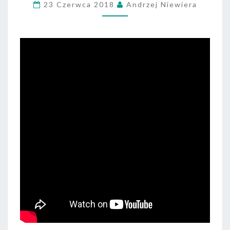
23 Czerwca 2018
Andrzej Niewiera
ZSP
NR
4