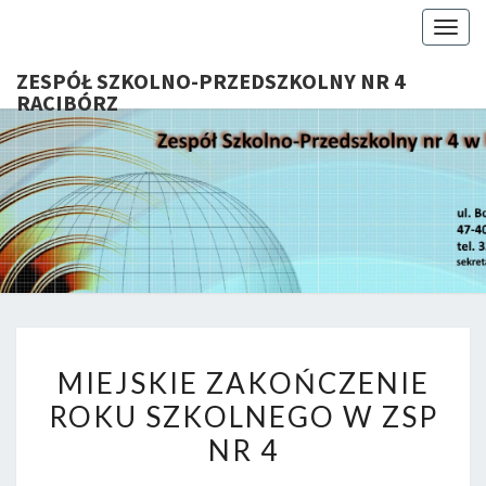
Togg
navig
ZESPÓŁ SZKOLNO-PRZEDSZKOLNY NR 4
RACIBÓRZ
ZESP
Serdecznie
Witamy Na
Stronie
SZKOL
Internetowej
ZSP Nr 4 W
PRZEDSZ
Raciborzu
NR 
MIEJSKIE
RACIB
MIEJSKIE ZAKOŃCZENIE
ZAKOŃCZENIE
ROKU SZKOLNEGO W ZSP
ROKU
NR 4
SZKOLNEGO
W