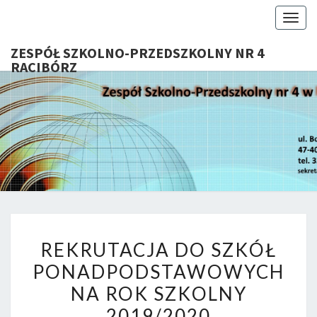
Togg
navig
ZESPÓŁ SZKOLNO-PRZEDSZKOLNY NR 4
RACIBÓRZ
ZESP
Serdecznie
Witamy Na
Stronie
SZKOL
Internetowej
ZSP Nr 4 W
PRZEDSZ
Raciborzu
NR 
REKRUTACJA
RACIB
REKRUTACJA DO SZKÓŁ
DO
PONADPODSTAWOWYCH
SZKÓŁ
NA ROK SZKOLNY
PONADPODSTAWOWYCH
NA
2019/2020