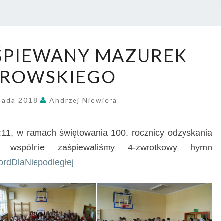
PRZE
NR 4
PIĘKNIE
AŚPIEWANY MAZUREK
ZAŚPIEWANY
ROWSKIEGO
MAZUREK
DĄBROWSKIEGO
opada 2018
Andrzej Niewiera
11:11, w ramach świętowania 100. rocznicy odzyskania
i, wspólnie zaśpiewaliśmy 4-zwrotkowy hymn
ordDlaNiepodległej