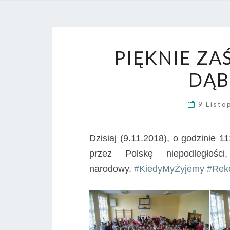
PIĘKNIE Z
DĄB
9 List
Dzisiaj (9.11.2018), o godzinie 
przez Polskę niepodległośc
narodowy.
#
KiedyMyŻyjemy
#
Rek