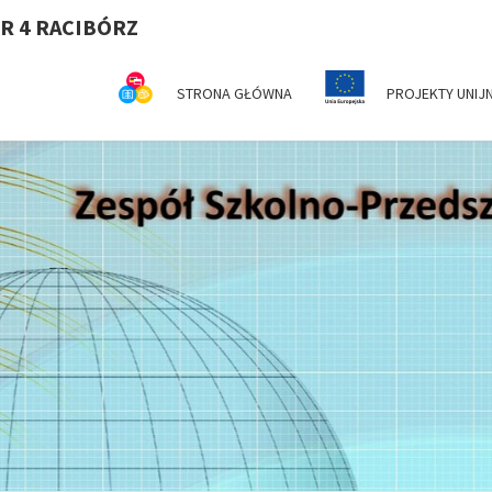
R 4 RACIBÓRZ
STRONA GŁÓWNA
PROJEKTY UNIJ
Z
Serdecznie
Witamy Na
Stronie
Internetowej
SZ
ZSP Nr 4 W
Raciborzu