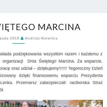
PRZE
NR 4
DZIEŃ
WIĘTEGO MARCINA
ŚWIĘTEGO
MARCINA
opada 2018
Andrzej Niewiera
składa podziękowania wszystkim razem i każdemu z
do organizacji Dnia Świętego Marcina. Za wsparcie,
acę oraz udział – dziękujemy!!!!!!! Tegoroczny Dzień
nizowany dzięki finansowemu wsparciu Prezydenta
Lenka. Przemarsz zabezpieczali: raciborska Straż
ł.