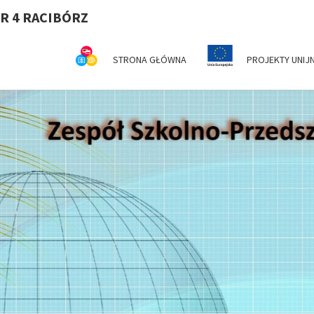
R 4 RACIBÓRZ
STRONA GŁÓWNA
PROJEKTY UNIJ
Z
Serdecznie
Witamy Na
Stronie
Internetowej
SZ
ZSP Nr 4 W
Raciborzu