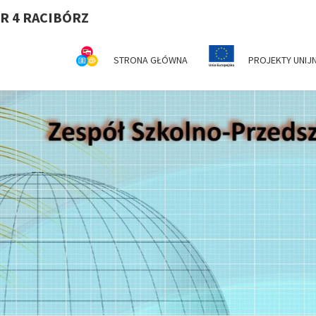
R 4 RACIBÓRZ
STRONA GŁÓWNA
PROJEKTY UNIJ
Z
Serdecznie
Witamy Na
Stronie
Internetowej
SZ
ZSP Nr 4 W
Raciborzu