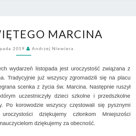
PRZE
NR 4
DZIEŃ
WIĘTEGO MARCINA
ŚWIĘTEGO
MARCINA
opada 2019
Andrzej Niewiera
ch wydarzeń listopada jest uroczystość związana z
. Tradycyjnie już wszyscy zgromadzili się na placu
egrana scenka z życia św. Marcina. Następnie ruszył
órym uczestniczyły dzieci szkolne i przedszkolne
y. Po korowodzie wszyscy częstowali się pysznymi
uroczystości dziękujemy członkom Mniejszości
i nauczycielom dziękujemy za obecność.