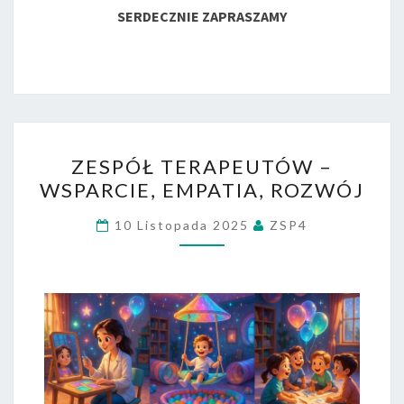
SERDECZNIE ZAPRASZAMY
ZESPÓŁ
ZESPÓŁ TERAPEUTÓW –
TERAPEUTÓW
WSPARCIE, EMPATIA, ROZWÓJ
–
WSPARCIE,
10 Listopada 2025
ZSP4
EMPATIA,
ROZWÓJ