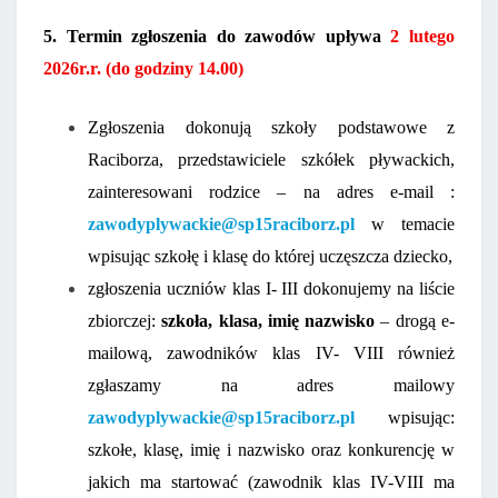
5. Termin zgłoszenia do zawodów upływa
2 lutego
2026r.r. (do godziny 14.00)
Zgłoszenia dokonują szkoły podstawowe z
Raciborza, przedstawiciele szkółek pływackich,
zainteresowani rodzice – na adres e-mail :
zawodyplywackie@sp15raciborz.pl
w temacie
wpisując szkołę i klasę do której uczęszcza dziecko,
zgłoszenia uczniów klas I- III dokonujemy na liście
zbiorczej:
szkoła, klasa,
imię nazwisko
– drogą e-
mailową, zawodników klas IV- VIII również
zgłaszamy na adres mailowy
zawodyplywackie@sp15raciborz.pl
wpisując:
szkołe, klasę, imię i nazwisko oraz konkurencję w
jakich ma startować (zawodnik klas IV-VIII ma