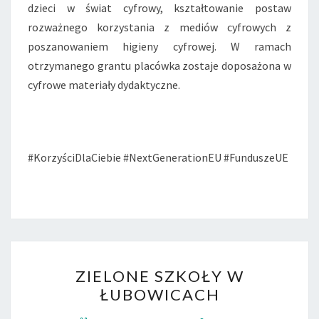
dzieci w świat cyfrowy, kształtowanie postaw
rozważnego korzystania z mediów cyfrowych z
poszanowaniem higieny cyfrowej. W ramach
otrzymanego grantu placówka zostaje doposażona w
cyfrowe materiały dydaktyczne.
#KorzyściDlaCiebie #NextGenerationEU #FunduszeUE
ZIELONE
ZIELONE SZKOŁY W
SZKOŁY
ŁUBOWICACH
W
ŁUBOWICACH