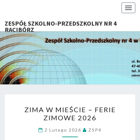
Togg
navig
ZESPÓŁ SZKOLNO-PRZEDSZKOLNY NR 4
RACIBÓRZ
ZESP
Serdecznie
Witamy Na
Stronie
SZKOL
Internetowej
ZSP Nr 4 W
PRZEDSZ
Raciborzu
NR 
ZIMA
RACIB
ZIMA W MIEŚCIE – FERIE
W
ZIMOWE 2026
MIEŚCIE
–
2 Lutego 2026
ZSP4
FERIE