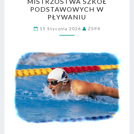
MISTRZOSTWA SZKÓŁ
SZKÓŁ
PODSTAWOWYCH W
PODSTAWOWYCH
PŁYWANIU
W
PŁYWANIU
15 Stycznia 2026
ZSP4