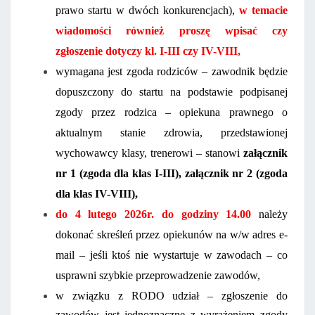
prawo startu w dwóch konkurencjach),
w temacie
wiadomości również proszę wpisać czy
zgłoszenie dotyczy kl. I-III czy IV-VIII,
wymagana jest zgoda rodziców – zawodnik będzie
dopuszczony do startu na podstawie podpisanej
zgody przez rodzica – opiekuna prawnego o
aktualnym stanie zdrowia, przedstawionej
wychowawcy klasy, trenerowi – stanowi
załącznik
nr 1 (zgoda dla klas I-III), załącznik nr 2 (zgoda
dla klas IV-VIII),
do 4 lutego 2026r. do godziny 14.00
należy
dokonać skreśleń przez opiekunów na w/w adres e-
mail – jeśli ktoś nie wystartuje w zawodach – co
usprawni szybkie przeprowadzenie zawodów,
w związku z RODO udział – zgłoszenie do
zawodów jest jednoznaczne z wyrażeniem zgody