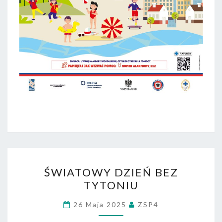
ŚWIATOWY
ŚWIATOWY DZIEŃ BEZ
DZIEŃ
TYTONIU
BEZ
TYTONIU
26 Maja 2025
ZSP4