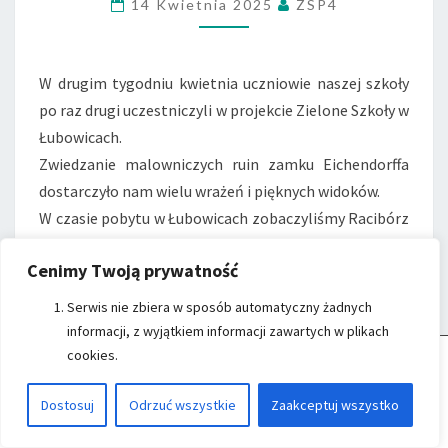
14 Kwietnia 2025
ZSP4
W drugim tygodniu kwietnia uczniowie naszej szkoły
po raz drugi uczestniczyli w projekcie Zielone Szkoły w
Łubowicach.
Zwiedzanie malowniczych ruin zamku Eichendorffa
dostarczyło nam wielu wrażeń i pięknych widoków.
W czasie pobytu w Łubowicach zobaczyliśmy Racibórz
, jakiego jeszcze nie znaliśmy. Miasto zachwyciło nas
Cenimy Twoją prywatność
na nowo.
Ciekawa, skrywająca wiele tajemnic była Farska
Serwis nie zbiera w sposób automatyczny żadnych
Stodoła w Biedrzychowicach i przepiękny Głogówek,
informacji, z wyjątkiem informacji zawartych w plikach
To tam zostaliśmy wprowadzeni w fascynujący świat
cookies.
Cookie Control
- Witryna ZSP nr 4 w Raciborzu wykorzystuje cookies do
przechowywania informacji na Twoim komputerze.
tradycyjnego rzemiosła – było twórczo, inspirująco i
Kliknij przycisk
Akceptuj Cookies
, aby zaakceptować Cookies.
Czytaj więcej...
Dostosuj
Odrzuć wszystkie
Zaakceptuj wszystko
bardzo klimatycznie!
AKCEPTUJĘ
Wzięliśmy również udział w wyjątkowych warsztatach