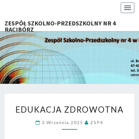
Togg
navig
ZESPÓŁ SZKOLNO-PRZEDSZKOLNY NR 4
RACIBÓRZ
ZESP
Serdecznie
Witamy Na
Stronie
SZKOL
Internetowej
ZSP Nr 4 W
PRZEDSZ
Raciborzu
NR 
EDUKACJA
RACIB
EDUKACJA ZDROWOTNA
ZDROWOTNA
3 Września 2025
ZSP4