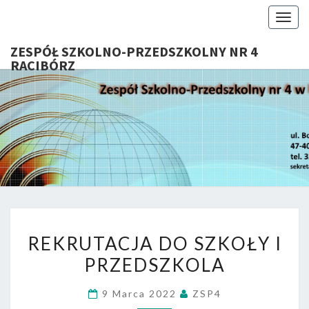
Togg
navig
ZESPÓŁ SZKOLNO-PRZEDSZKOLNY NR 4
RACIBÓRZ
ZESP
Serdecznie
Witamy Na
Stronie
SZKOL
Internetowej
ZSP Nr 4 W
PRZEDSZ
Raciborzu
NR 
REKRUTACJA
RACIB
REKRUTACJA DO SZKOŁY I
DO
PRZEDSZKOLA
SZKOŁY
I
9 Marca 2022
ZSP4
PRZEDSZKOLA