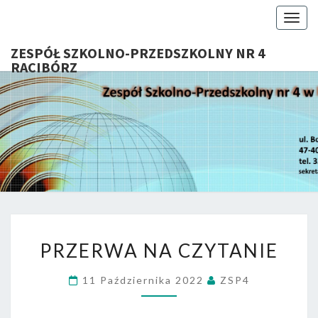
Toggl
ZESPÓŁ SZKOLNO-PRZEDSZKOLNY NR 4
RACIBÓRZ
ZESP
Serdecznie
Witamy Na
Stronie
SZKOL
Internetowej
ZSP Nr 4 W
PRZEDSZ
Raciborzu
NR 
PRZERWA
RACIB
PRZERWA NA CZYTANIE
NA
CZYTANIE
11 Października 2022
ZSP4