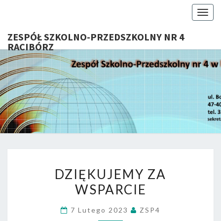
Togg
navig
ZESPÓŁ SZKOLNO-PRZEDSZKOLNY NR 4
RACIBÓRZ
ZESP
Serdecznie
Witamy Na
Stronie
SZKOL
Internetowej
ZSP Nr 4 W
PRZEDSZ
Raciborzu
NR 
DZIĘKUJEMY
RACIB
DZIĘKUJEMY ZA
ZA
WSPARCIE
WSPARCIE
7 Lutego 2023
ZSP4