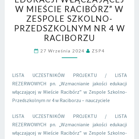
JAKOŚCI
W MIEŚCIE RACIBÓRZ” W
EDUKACJI
ZESPOLE SZKOLNO-
WŁĄCZAJĄCEJ
PRZEDSZKOLNYM NR 4 W
W
RACIBORZU
MIEŚCIE
RACIBÓRZ”
27 Września 2024
ZSP4
W
ZESPOLE
SZKOLNO-
LISTA UCZESTNIKÓW PROJEKTU / LISTA
PRZEDSZKOLNYM
REZERWOWYCH pn. „Wzmacnianie jakości edukacji
NR
włączającej w Mieście Racibórz” w Zespole Szkolno-
4
Przedszkolnym nr 4 w Raciborzu – nauczyciele
W
RACIBORZU
LISTA UCZESTNIKÓW PROJEKTU / LISTA
REZERWOWYCH pn. „Wzmacnianie jakości edukacji
włączającej w Mieście Racibórz” w Zespole Szkolno-