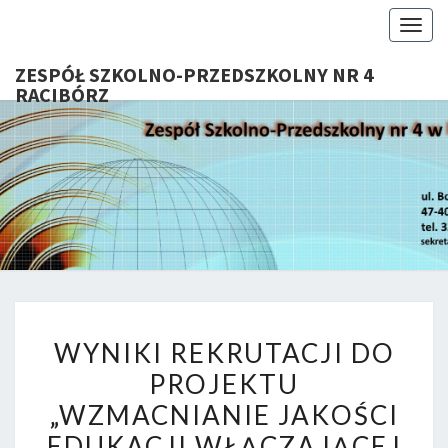
Togg
navig
ZESPÓŁ SZKOLNO-PRZEDSZKOLNY NR 4
RACIBÓRZ
ZESP
Serdecznie
Witamy Na
Stronie
SZKOL
Internetowej
ZSP Nr 4 W
PRZEDSZ
Raciborzu
NR 
WYNIKI
RACIB
WYNIKI REKRUTACJI DO
REKRUTACJI
PROJEKTU
DO
„WZMACNIANIE JAKOŚCI
PROJEKTU
„WZMACNIANIE
EDUKACJI WŁĄCZAJĄCEJ