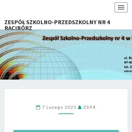
Togg
navig
ZESPÓŁ SZKOLNO-PRZEDSZKOLNY NR 4
RACIBÓRZ
ZESP
Serdecznie
Witamy Na
Stronie
SZKOL
Internetowej
ZSP Nr 4 W
PRZEDSZ
Raciborzu
NR 
RACIB
7 Lutego 2025
ZSP4