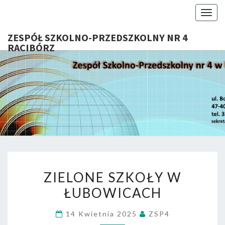
Togg
navig
ZESPÓŁ SZKOLNO-PRZEDSZKOLNY NR 4
RACIBÓRZ
ZESP
Serdecznie
Witamy Na
Stronie
SZKOL
Internetowej
ZSP Nr 4 W
PRZEDSZ
Raciborzu
NR 
ZIELONE
RACIB
ZIELONE SZKOŁY W
SZKOŁY
ŁUBOWICACH
W
ŁUBOWICACH
14 Kwietnia 2025
ZSP4