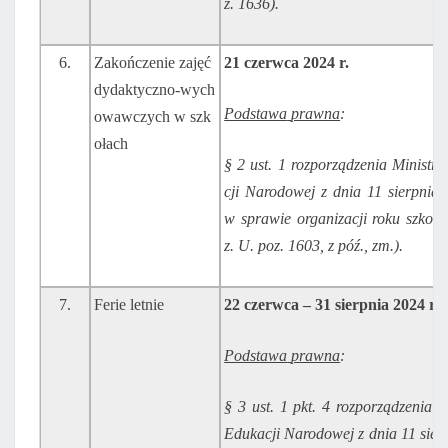
z.
1636).
6.
Zakończenie zajęć
21
czerwca 2024
r.
dydaktyczno-wych
Podstawa
prawna
:
owawczych w szk
ołach
§
2
ust.
1
rozporządzenia
Ministra
cji
Narodowej z dnia 11 sierpnia 
w sprawie
organizacji
roku
szkoln
z.
U.
poz.
1603,
z
póź.,
zm.).
7.
Ferie letnie
22
czerwca
–
31
sierpnia 2024
r.
Podstawa
prawna
:
§ 3 ust. 1 pkt. 4 rozporządzenia M
Edukacji
Narodowej z dnia 11 sier