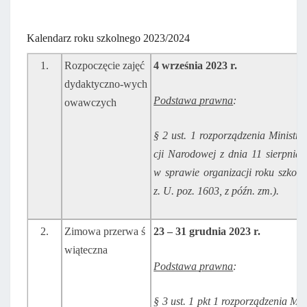
Kalendarz roku szkolnego 2023/2024
1.
Rozpoczęcie zajęć
4
września
2023
r.
dydaktyczno-wych
Podstawa
prawna
:
owawczych
§
2
ust.
1
rozporządzenia
Ministra
cji
Narodowej z dnia 11 sierpnia 
w sprawie
organizacji
roku
szkoln
z.
U.
poz.
1603,
z
późn.
zm.).
2.
Zimowa przerwa ś
23
–
31
grudnia
2023
r.
wiąteczna
Podstawa
prawna
:
§ 3 ust. 1 pkt 1 rozporządzenia Min