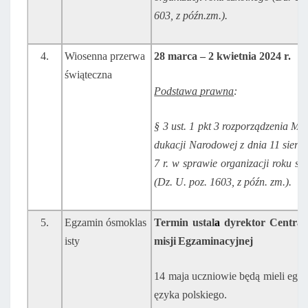
603,
z
późn.zm.).
4.
Wiosenna przerwa
28
marca
–
2 kwietnia
2024 r.
świąteczna
Podstawa
prawna
:
§ 3 ust. 1 pkt 3 rozporządzenia Min
dukacji
Narodowej z dnia 11 sierp
7 r. w sprawie
organizacji
roku
sz
(Dz.
U.
poz.
1603,
z
późn.
zm.).
5.
Egzamin ósmoklas
Termin ustal
a
dyrektor Central
isty
misji
Egzaminacyjnej
14 maja uczniowie będą mieli egza
ęzyka polskiego.