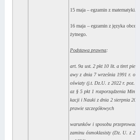
15 maja – egzamin z matematyki.
16 maja – egzamin z języka obce
żytnego.
Podstawa
prawna
:
art. 9a ust. 2 pkt 10 lit. a tiret pier
awy z
dnia 7 września 1991 r. o s
oświaty (j.t.
Dz.U.
z
2022
r.
poz.
2
az
§
5
pkt
1
rozporządzenia Minis
kacji i Nauki z dnia 2
sierpnia
202
prawie
szczegółowych
warunków i sposobu przeprowadza
zaminu
ósmoklasisty
(Dz.
U.
z
20