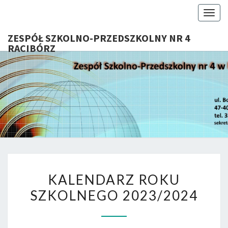
Togg
navig
ZESPÓŁ SZKOLNO-PRZEDSZKOLNY NR 4
RACIBÓRZ
ZESP
Serdecznie
Witamy Na
Stronie
SZKOL
Internetowej
ZSP Nr 4 W
PRZEDSZ
Raciborzu
NR 
KALENDARZ
RACIB
KALENDARZ ROKU
ROKU
SZKOLNEGO 2023/2024
SZKOLNEGO
2023/2024