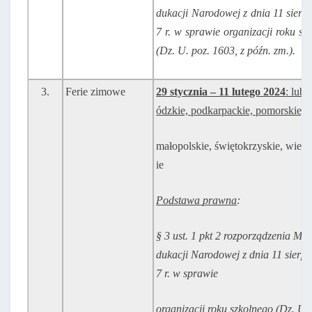
dukacji
Narodowej z dnia 11 sierp
7 r. w sprawie
organizacji
roku
sz
(Dz.
U.
poz.
1603,
z
późn.
zm.).
3.
Ferie zimowe
29 stycznia – 11 lutego 2024
: lube
ódzkie, podkarpackie, pomorskie, ś
małopolskie, świętokrzyskie, wielk
ie
Podstawa
prawna
:
§
3
ust.
1
pkt
2
rozporządzenia
Mini
dukacji
Narodowej
z
dnia
11
sierpn
7
r.
w
sprawie
organizacji
roku
szkolnego
(Dz.
U.