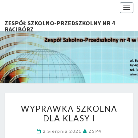
Togg
navig
ZESPÓŁ SZKOLNO-PRZEDSZKOLNY NR 4
RACIBÓRZ
ZESP
Serdecznie
Witamy Na
Stronie
SZKOL
Internetowej
ZSP Nr 4 W
PRZEDSZ
Raciborzu
NR 
WYPRAWKA
RACIB
WYPRAWKA SZKOLNA
SZKOLNA
DLA KLASY I
DLA
KLASY
2 Sierpnia 2021
ZSP4
I