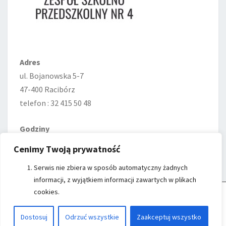
Adres
ul. Bojanowska 5-7
47-400 Racibórz
telefon : 32 415 50 48
Godziny
Poniedziałek—Piątek
Cenimy Twoją prywatność
7:00–15:00
Serwis nie zbiera w sposób automatyczny żadnych
informacji, z wyjątkiem informacji zawartych w plikach
cookies.
Cookie Control
- Witryna ZSP nr 4 w Raciborzu wykorzystuje cookies do
przechowywania informacji na Twoim komputerze.
Kliknij przycisk
Akceptuj Cookies
, aby zaakceptować Cookies.
Czytaj więcej...
© 2026
|
Proudly Powered by
WordPress
|
Theme:
Nisarg
Dostosuj
Odrzuć wszystkie
Zaakceptuj wszystko
AKCEPTUJĘ