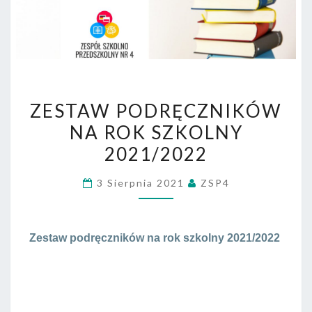
ZESTAW
ZESTAW PODRĘCZNIKÓW
PODRĘCZNIKÓW
NA ROK SZKOLNY
NA
2021/2022
ROK
SZKOLNY
3 Sierpnia 2021
ZSP4
2021/2022
Zestaw podręczników na rok szkolny 2021/2022