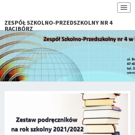
Togg
navig
ZESPÓŁ SZKOLNO-PRZEDSZKOLNY NR 4
RACIBÓRZ
ZESP
Serdecznie
Witamy Na
Stronie
SZKOL
Internetowej
ZSP Nr 4 W
PRZEDSZ
Raciborzu
NR 
RACIB