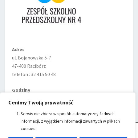
Adres
ul. Bojanowska 5-7
47-400 Racibórz
telefon : 32 415 50 48
Godziny
Poniedziałek—Piątek
Cenimy Twoją prywatność
7:00–15:00
Serwis nie zbiera w sposób automatyczny żadnych
informacji, z wyjątkiem informacji zawartych w plikach
cookies.
Cookie Control
- Witryna ZSP nr 4 w Raciborzu wykorzystuje cookies do
przechowywania informacji na Twoim komputerze.