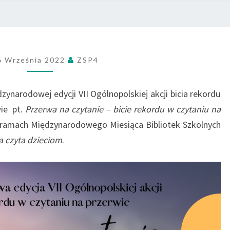
PRZE
NR 4
6 Września 2022
ZSP4
dzynarodowej edycji VII Ogólnopolskiej akcji bicia rekordu
wie pt.
Przerwa na czytanie – bicie rekordu w czytaniu na
 ramach Międzynarodowego Miesiąca Bibliotek Szkolnych
a czyta dzieciom
.