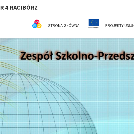
R 4 RACIBÓRZ
STRONA GŁÓWNA
PROJEKTY UNIJ
Z
Serdecznie
Witamy Na
Stronie
Internetowej
SZ
ZSP Nr 4 W
Raciborzu