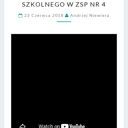
SZKOLNEGO W ZSP NR 4
ROKU
SZKOLNEGO
23 Czerwca 2018
Andrzej Niewiera
W
ZSP
NR
4