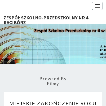
Togg
navig
ZESPÓŁ SZKOLNO-PRZEDSZKOLNY NR 4
RACIBÓRZ
ZESP
Serdecznie
Witamy Na
Stronie
SZKOL
Internetowej
ZSP Nr 4 W
PRZEDSZ
Raciborzu
NR 
Browsed By
RACIB
Filmy
MIEJSKIE
MIEJSKIE ZAKOŃCZENIE ROKU
ZAKOŃCZENIE